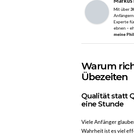
Markus 
Mit über
3
Anfängern 
Experte fü
ebnen – eh
meine Phi
Warum richt
Übezeiten
Qualität statt
eine Stunde
Viele Anfänger glauben
Wahrheit ist es viel e