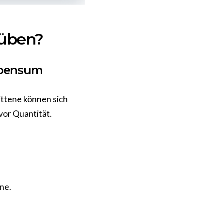
 üben?
bepensum
ittene können sich
vor Quantität.
ne.