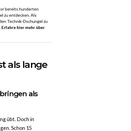
or bereits hunderten
el zu entdecken. Als
 den Technik-Dschungel zu
.
Erfahre hier mehr über
t als lange
bringen als
ng übt. Doch in
legen. Schon 15