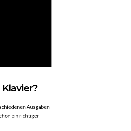
 Klavier?
erschiedenen Ausgaben
chon ein richtiger