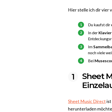
Hier stelle ich dir vie
Du kaufst dir 
In der
Klavie
Entdeckungsre
Im
Sammelban
noch viele wei
Bei
Musesco
Sheet M
Einzela
Sheet Music Direct
ist
herunterladen möchte