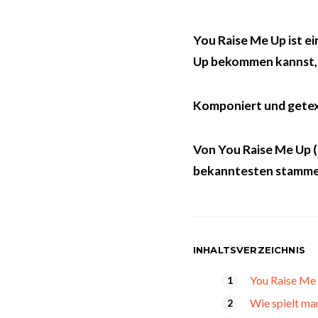
You Raise Me Up ist e
Up bekommen kannst, e
Komponiert und getex
Von You Raise Me Up (e
bekanntesten stammen
INHALTSVERZEICHNIS
You Raise Me
Wie spielt ma