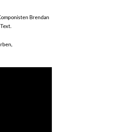
d Komponisten Brendan
Text.
erben,