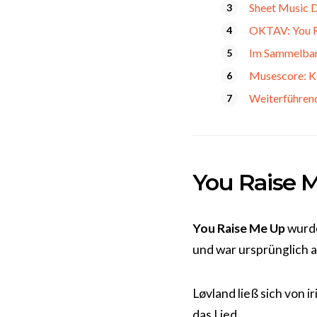
Sheet Music D
OKTAV: You Ra
Im Sammelband
Musescore: K
Weiterführen
You Raise 
You Raise Me Up
wurde
und war ursprünglich a
Løvland ließ sich von 
das Lied.