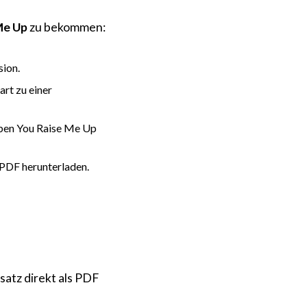
Me Up
zu bekommen:
sion.
art zu einer
eben You Raise Me Up
 PDF herunterladen.
atz direkt als PDF