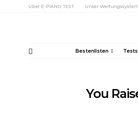
Über E-PIANO TEST
Unser Wertungssyste
Bestenlisten
Tests
You Rais