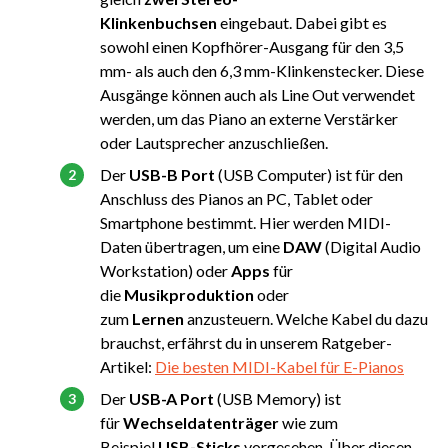
Klinkenbuchsen
eingebaut. Dabei gibt es
sowohl einen Kopfhörer-Ausgang für den 3,5
mm- als auch den 6,3 mm-Klinkenstecker. Diese
Ausgänge können auch als Line Out verwendet
werden, um das Piano an externe Verstärker
oder Lautsprecher anzuschließen.
Der
USB-B Port
(USB Computer) ist für den
Anschluss des Pianos an PC, Tablet oder
Smartphone bestimmt. Hier werden MIDI-
Daten übertragen, um eine
DAW
(Digital Audio
Workstation) oder
Apps
für
die
Musikproduktion
oder
zum
Lernen
anzusteuern. Welche Kabel du dazu
brauchst, erfährst du in unserem Ratgeber-
Artikel:
Die besten MIDI-Kabel für E-Pianos
Der
USB-A Port
(USB Memory) ist
für
Wechseldatenträger
wie zum
Beispiel
USB-Sticks
vorgesehen. Über diesen