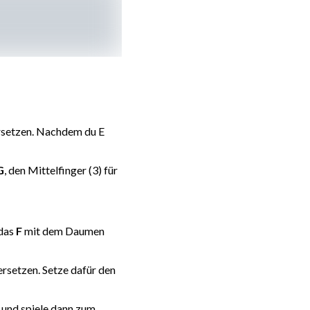
ersetzen. Nachdem du E
G
, den Mittelfinger (3) für
 das
F
mit dem Daumen
rsetzen. Setze dafür den
und spiele dann zum