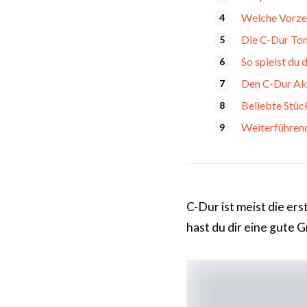
Welche Vorze
Die C-Dur Ton
So spielst du
Den C-Dur Ak
Beliebte Stüc
Weiterführen
C-Dur ist meist die ers
hast du dir eine gute 