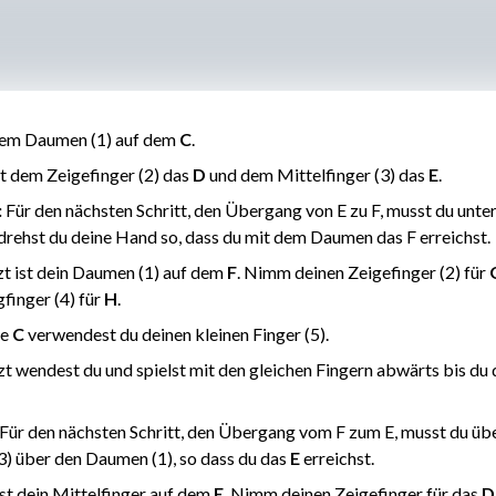
dem Daumen (1) auf dem
C
.
it dem Zeigefinger (2) das
D
und dem Mittelfinger (3) das
E
.
:
Für den nächsten Schritt, den Übergang von E zu F, musst du unt
 drehst du deine Hand so, dass du mit dem Daumen das F erreichst.
tzt ist dein Daumen (1) auf dem
F
. Nimm deinen Zeigefinger (2) für
finger (4) für
H
.
he
C
verwendest du deinen kleinen Finger (5).
zt wendest du und spielst mit den gleichen Fingern abwärts bis du
Für den nächsten Schritt, den Übergang vom F zum E, musst du übe
(3) über den Daumen (1), so dass du das
E
erreichst.
ist dein Mittelfinger auf dem
E
. Nimm deinen Zeigefinger für das
D