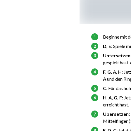
Beginne mit 
D, E
: Spiele m
Untersetzen
gespielt hast,
F, G, A, H
: Je
A
und den Ring
C
: Für das ho
H, A, G, F:
Jet
erreicht hast.
Übersetzen:
Mittelfinger 
E, D, C:
Jetzt 